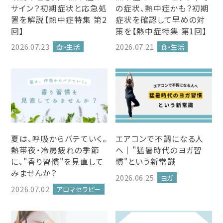
サイン？初期症状と応急処
の症状、熱中症かも？初期
置を解説【熱中症特集 第2
症状を確認して早めの対
回】
策を【熱中症特集 第1回】
2026.07.23
2026.07.21
食・生活
食・生活
夏は、呼吸からバテていく。
エアコンで不調になる人
熱帯夜・冷房疲れの季節
へ｜"猛暑時代のヨガ習
に、"香り習慣"を見直して
慣"という新常識
みませんか？
2026.06.25
ヨガ
2026.07.02
アロマセラピー