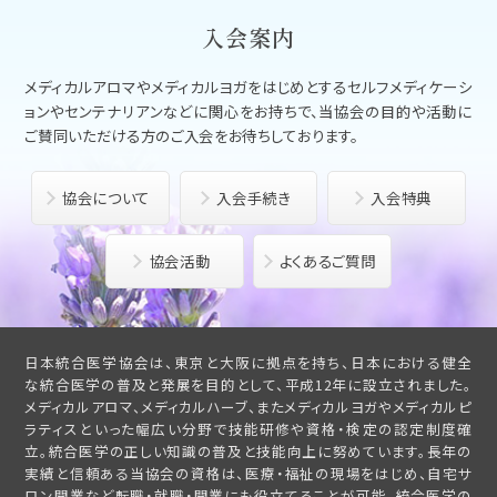
入会案内
メディカルアロマやメディカルヨガをはじめとする
セルフメディケーシ
ョンやセンテナリアンなどに関心をお持ちで、
当協会の目的や活動に
ご賛同いただける方のご入会をお待ちしております。
協会について
入会手続き
入会特典
協会活動
よくあるご質問
日本統合医学協会は、東京と大阪に拠点を持ち、日本における健全
な統合医学の普及と発展を目的として、平成12年に設立されました。
メディカルアロマ、メディカルハーブ、またメディカルヨガやメディカルピ
ラティスといった幅広い分野で技能研修や資格・検定の認定制度確
立。統合医学の正しい知識の普及と技能向上に努めています。長年の
実績と信頼ある当協会の資格は、医療・福祉の現場をはじめ、自宅サ
ロン開業など転職・就職・開業にも役立てることが可能。統合医学の