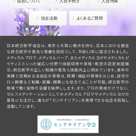
協会について
入会手続き
入会特典
協会活動
よくあるご質問
日本統合医学協会は、東京と大阪に拠点を持ち、日本における健全
な統合医学の普及と発展を目的として、平成12年に設立されました。
メディカルアロマ、メディカルハーブ、またメディカルヨガやメディカルピ
ラティスといった幅広い分野で技能研修や資格・検定の認定制度確
立。統合医学の正しい知識の普及と技能向上に努めています。長年の
実績と信頼ある当協会の資格は、医療・福祉の現場をはじめ、自宅サ
ロン開業など転職・就職・開業にも役立てることが可能。統合医学の
現場で働く皆様の活躍を後押しします。また、プロの育成だけでなく、
セルフメディケーションとしてのメディカルアロマやメディカルヨガの
普及にも注力し、誰もが「センテナリアン」を実現できる社会を目指し
活動しています。