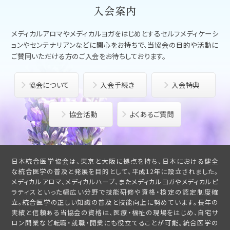
入会案内
メディカルアロマやメディカルヨガをはじめとする
セルフメディケーシ
ョンやセンテナリアンなどに関心をお持ちで、
当協会の目的や活動に
ご賛同いただける方のご入会をお待ちしております。
協会について
入会手続き
入会特典
協会活動
よくあるご質問
日本統合医学協会は、東京と大阪に拠点を持ち、日本における健全
な統合医学の普及と発展を目的として、平成12年に設立されました。
メディカルアロマ、メディカルハーブ、またメディカルヨガやメディカルピ
ラティスといった幅広い分野で技能研修や資格・検定の認定制度確
立。統合医学の正しい知識の普及と技能向上に努めています。長年の
実績と信頼ある当協会の資格は、医療・福祉の現場をはじめ、自宅サ
ロン開業など転職・就職・開業にも役立てることが可能。統合医学の