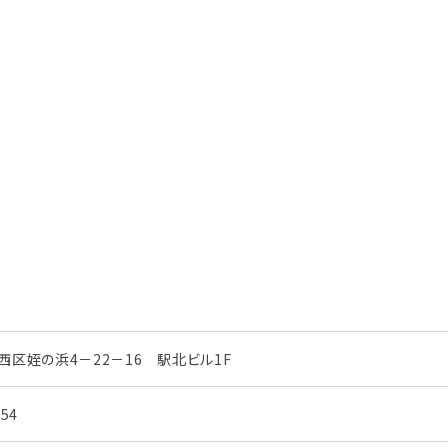
区姪の浜4－22－16 駅北ビル1F
854