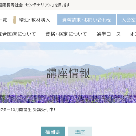
で健康長寿社会「センテナリアン」を目指す
一覧
精油・教材購入
資料請求・お問い合わせ
入会案
統合医療について
資格・検定について
通学コース
オ
講座情報
クター10月開講生 受講受付中！
福岡県
講座